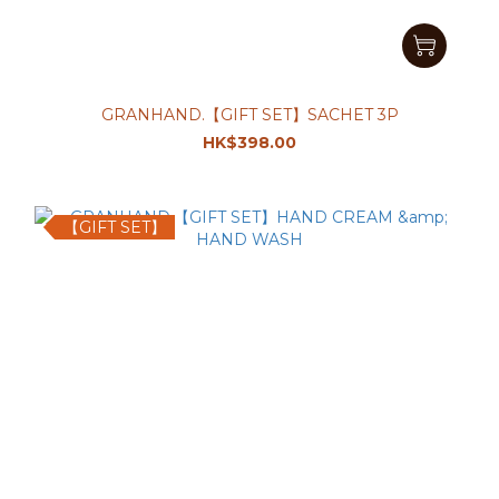
GRANHAND.【GIFT SET】SACHET 3P
HK$398.00
【GIFT SET】