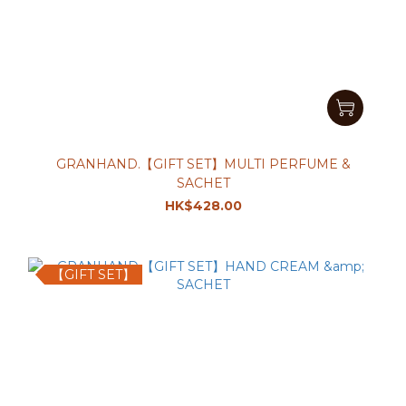
GRANHAND.【GIFT SET】MULTI PERFUME &
SACHET
HK$428.00
【GIFT SET】