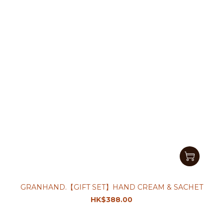
GRANHAND.【GIFT SET】HAND CREAM & SACHET
HK$388.00