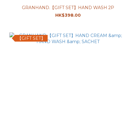
GRANHAND.【GIFT SET】HAND WASH 2P
HK$398.00
【GIFT SET】