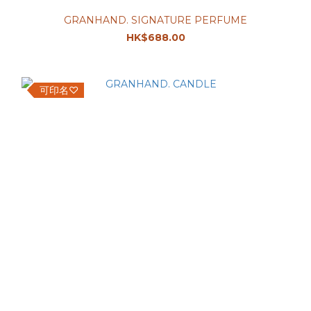
GRANHAND. SIGNATURE PERFUME
HK$688.00
可印名♡