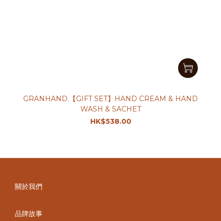
GRANHAND.【GIFT SET】HAND CREAM & HAND
WASH & SACHET
HK$538.00
關於我們
品牌故事