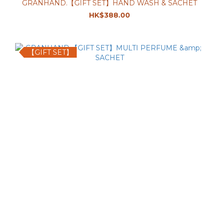
GRANHAND.【GIFT SET】HAND WASH & SACHET
HK$388.00
【GIFT SET】