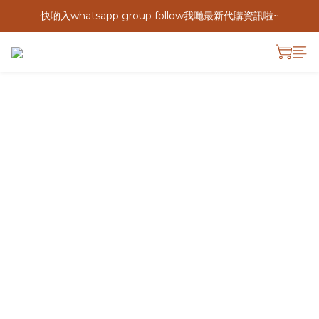
快啲入whatsapp group follow我哋最新代購資訊啦~