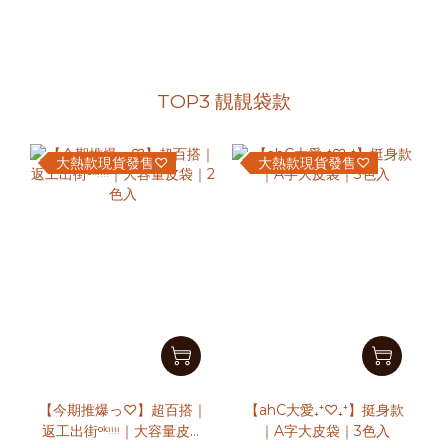
TOP3 靚靚袋款
大熱款現貨發售♡
大熱款現貨發售♡
【今期推爆っ♡】超百搭｜
【ahC大愛₊⁺♡₊⁺】挺身款
返工出街ᵒᵏᵎᵎᵎᵎ｜大容量皮袋
｜A字大皮袋｜3色入