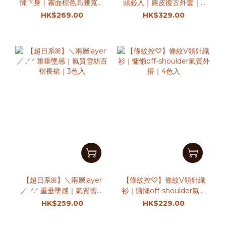
懶下身｜霧面棕色高腰寬西
頭必入｜麂皮復古外套｜3
褲
色入
HK$269.00
HK$329.00
【超日系ꕤ】＼兩層layer
【條紋控♡】條紋V領針織
／ .ᐟ.ᐟ 重垂墜感｜氣質雪紡
衫｜慵懶off-shoulder氣質
百褶長裙｜3色入
外搭｜4色入
HK$259.00
HK$229.00