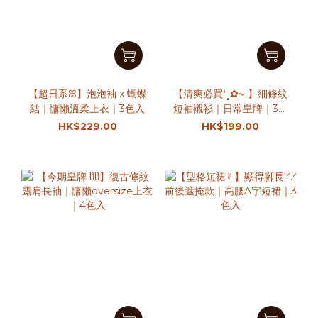
【超日系ꕤ】泡泡袖 x 蝴蝶
【清爽必買‎⁺˳✿⏦₊】細條紋
結｜慵懶溫柔上衣｜3色入
短袖襯衫｜日常皇牌｜3色
入
HK$229.00
HK$199.00