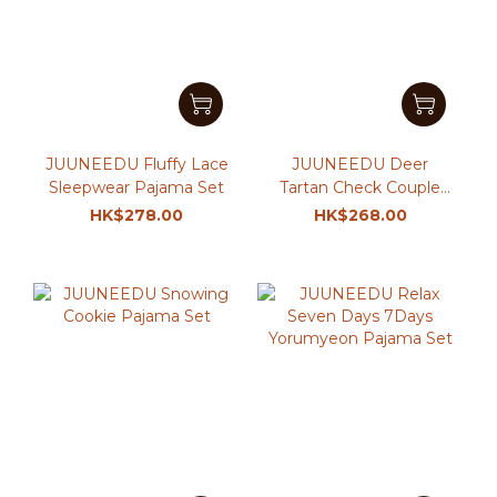
JUUNEEDU Fluffy Lace
JUUNEEDU Deer
Sleepwear Pajama Set
Tartan Check Couple
Pajama Set
HK$278.00
HK$268.00