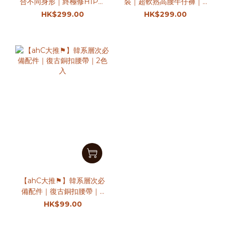
合不同身形｜終極修HIP變
裝｜超軟熟高腰牛仔褲｜3
長腿｜闊腳牛仔褲
色入
HK$299.00
HK$299.00
【ahC大推⚑】韓系層次必
備配件｜復古銅扣腰帶｜2
色入
HK$99.00