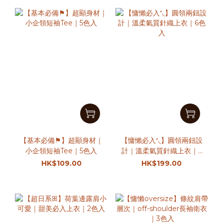
【基本必備⚑】超顯身材｜
【慵懶必入⁺◟】圓領兩鈕設
小企領短袖Tee｜5色入
計｜溫柔氣質針織上衣｜6
色入
HK$109.00
HK$199.00