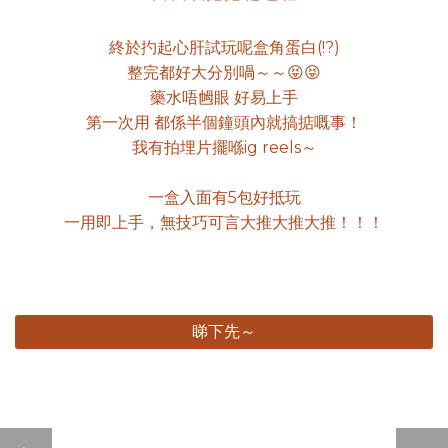
終於扚起心肝試玩呢盒角蛋白(!?)
整完都好大分別喎～～😝😝
藥水唔乸眼 好易上手
第一次用 都係半個鐘頭內就搞掂嘅事！
我有拍埋片擺喺ig reels～
一盒入面有5包好抵玩
一用即上手，無技巧可言大推大推大推！！！
睇下先～