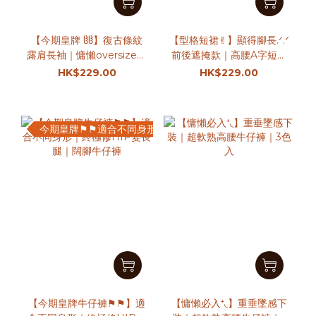
【今期皇牌 ჱ̒ჱ̒】復古條紋
【型格短裙✌︎】顯得腳長.ᐟ.ᐟ
露肩長袖｜慵懶oversize上
前後遮掩款｜高腰A字短裙
衣｜4色入
｜3色入
HK$229.00
HK$229.00
今期皇牌⚑⚑適合不同身形
【今期皇牌牛仔褲⚑⚑】適
【慵懶必入⁺◟】重垂墜感下