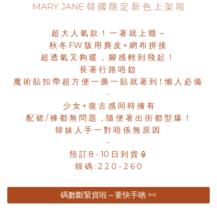
MARY JANE 韓 國 限 定 新 色 上 架 啦
超 大 人 氣 款 ！ 一 著 就 上 癮 ～
秋 冬 FW 版 用 麂 皮 + 網 布 拼 接
超 透 氣 又 夠 暖 ， 腳 感 輕 到 飛 起 ！
長 著 行 路 唔 攰
魔 術 貼 扣 帶 超 方 便 一 撕 一 貼 就 著 到！懶 人 必 備
-
少 女 + 復 古 感 同 時 擁 有
配 裙 / 褲 都 無 問 題 ，隨 便 著 出 街 都 型 爆 ！
韓 妹 人 手 一 對 唔 係 無 原 因
-
預 訂 8 - 10 日 到 貨 🏮
韓 碼 : 2 2 0 - 2 6 0
碼數斷緊貨啦～要快手啲 ><