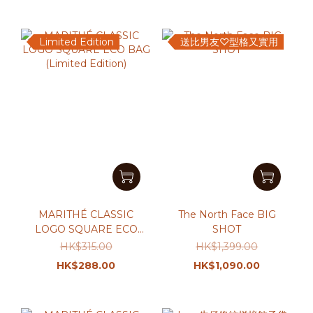
Limited Edition
送比男友♡型格又實用
MARITHÉ CLASSIC
The North Face BIG
LOGO SQUARE ECO
SHOT
BAG (Limited Edition)
HK$315.00
HK$1,399.00
HK$288.00
HK$1,090.00