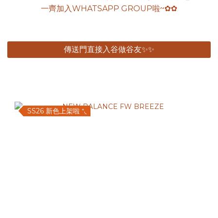
一齊加入WHATSAPP GROUP啦~✿✿
傳送門直接入谷做谷友✨✨
SS26 新色上架啦 ⁺◟