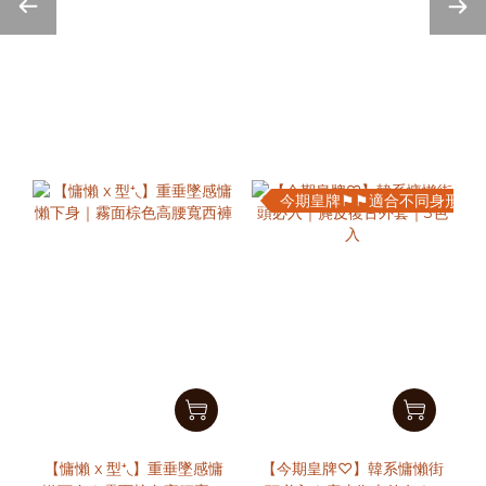
今期皇牌⚑⚑適合不同身形
【慵懶 x 型⁺◟】重垂墜感慵
【今期皇牌♡】韓系慵懶街