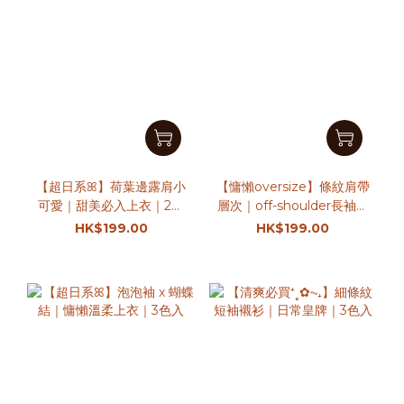
【超日系ꕤ】荷葉邊露肩小
【慵懶oversize】條紋肩帶
可愛｜甜美必入上衣｜2色
層次｜off-shoulder長袖衛
入
衣｜3色入
HK$199.00
HK$199.00