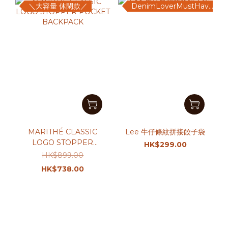
＼大容量 休閑款／
DenimLoverMustHave♡
MARITHÉ CLASSIC
Lee 牛仔條紋拼接餃子袋
LOGO STOPPER
HK$299.00
POCKET BACKPACK
HK$899.00
HK$738.00