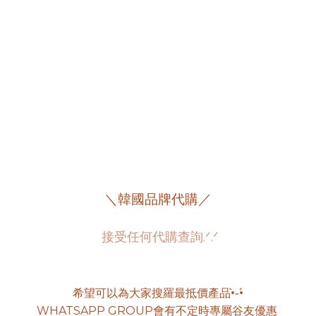
＼韓國品牌代購／
接受任何代購查詢.ᐟ.ᐟ
希望可以為大家搜羅最抵價產品•̀֊•́
WHATSAPP GROUP會有不定時專屬谷友優惠