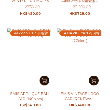
WINTER FUR MULES
Curler 3合1多功能豐盈捲
髮棒 (限時送250mlLiquid
HK$550.00
HK$1,200.00
Mask🎁)
HK$450.00
HK$728.00
🔥Green Blue 有現貨
🔥DARK CYAN 有現貨
EMIS APPLIQUE BALL
EMIS VINTAGE LOGO
CAP [14Colors]
CAP (RENEWAL)
[7Colors]
HK$348.00
HK$348.00