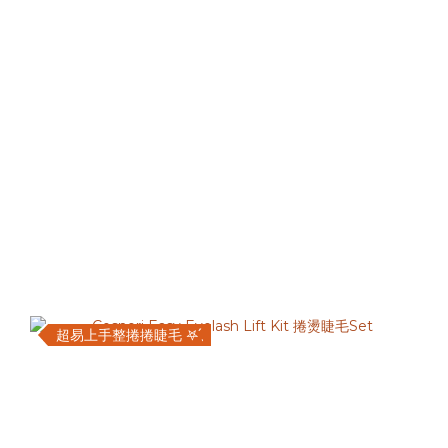
超易上手整捲捲睫毛 𖤐 ̖́