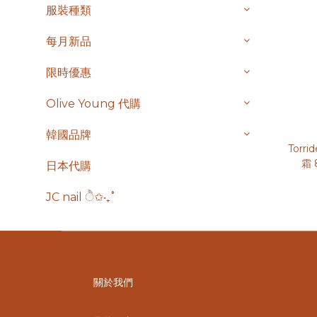
服裝種類
每月新品
限時優惠
Olive Young 代購
韓國品牌
Torri
霜 
日本代購
JC nail ੈ✩‧₊˚
關於我們