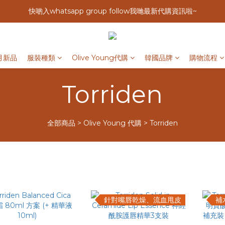
快啲入whatsapp group follow我哋最新代購資訊啦~
月新品
服裝種類
Olive Young代購
韓國品牌
購物流程
Torriden
全部商品
>
Olive Young 代購
>
Torriden
針對嘴唇乾燥、流血甩皮
補水