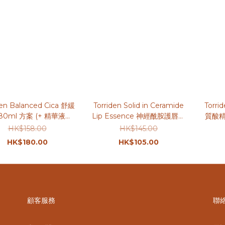
den Balanced Cica 舒緩
Torriden Solid in Ceramide
Torr
80ml 方案 (+ 精華液
Lip Essence 神經酰胺護唇精
質酸精華
10ml)
華3支裝
充裝 +
HK$158.00
HK$145.00
HK$180.00
HK$105.00
顧客服務
聯