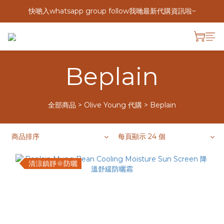
快啲入whatsapp group follow我哋最新代購資訊啦~
Beplain
全部商品
>
Olive Young 代購
>
Beplain
商品排序
每頁顯示 24 個
清涼鎮靜🌞防曬