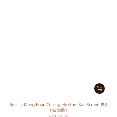
Beplain Mung Bean Cooling Moisture Sun Screen 降溫
舒緩防曬霜
HK$225.00