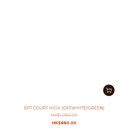
EPT COURT HIGH (OFFWHITE/GREEN)
HK$1,080.00
HK$880.00