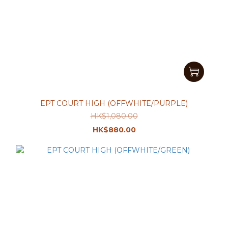
EPT COURT HIGH (OFFWHITE/PURPLE)
HK$1,080.00
HK$880.00