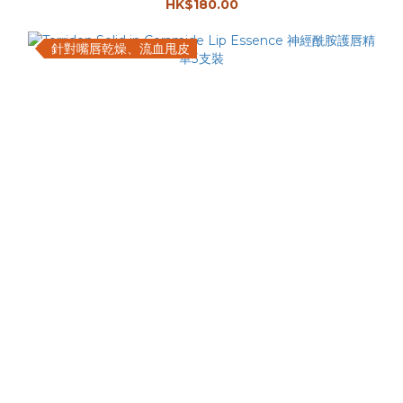
HK$180.00
針對嘴唇乾燥、流血甩皮