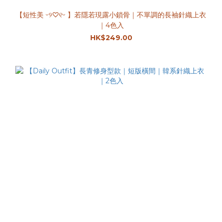
【短性美 ᵕ୨♡︎୧ᵕ 】若隱若現露小鎖骨｜不單調的長袖針織上衣
｜4色入
HK$249.00