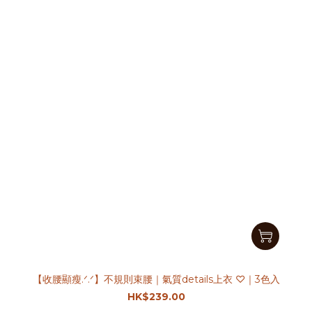
【收腰顯瘦.ᐟ.ᐟ】不規則束腰｜氣質details上衣 ♡｜3色入
HK$239.00