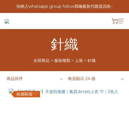
快啲入whatsapp group follow我哋最新代購資訊啦~
針織
全部商品
>
服裝種類
>
上裝
>
針織
商品排序
每頁顯示 24 個
收腰顯瘦.ᐟ.ᐟ