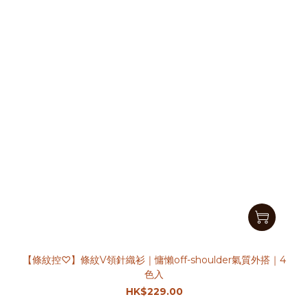
【條紋控♡】條紋V領針織衫｜慵懶off-shoulder氣質外搭｜4
色入
HK$229.00