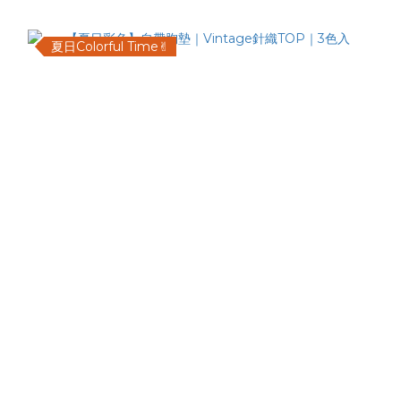
夏日Colorful Time✌︎