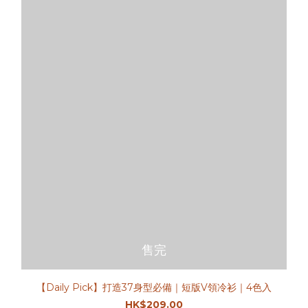
售完
【Daily Pick】打造37身型必備｜短版V領冷衫｜4色入
HK$209.00