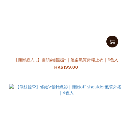
【慵懶必入⁺◟】圓領兩鈕設計｜溫柔氣質針織上衣｜6色入
HK$199.00