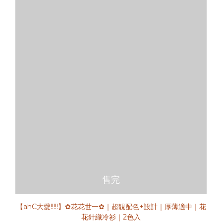
售完
【ahC大愛!!!!!】✿花花世一✿｜超靚配色+設計｜厚薄適中｜花
花針織冷衫｜2色入