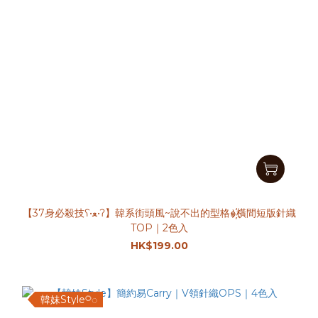
【37身必殺技ʕ•ﻌ•ʔ】韓系街頭風~說不出的型格๑҉橫間短版針織
TOP｜2色入
HK$199.00
韓妹Style𓋪◌