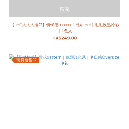
售完
【ahC大大大推♡】慵懶感maxxx｜日系feel｜毛毛軟熟冷衫
｜4色入
HK$249.00
現貨發售♡