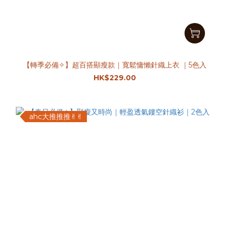
【轉季必備✧】超百搭顯瘦款｜寬鬆慵懶針織上衣 ｜5色入
HK$229.00
ahc大推推推✌︎✌︎