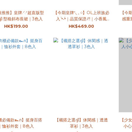
推推推】皇牌.ᐟ.ᐟ超直版型
【今期皇牌⁺◟ 𓈒 𓏸】OL上班族必
【今期皇
ദ്ദി 型格斜布長裙｜3色入
入 •̀֊•́｜品質保證ﾉ!!｜小香風
感重
Tweed Jacket｜2色入
HK$199.00
HK$469.00
櫃必備款๛ก】挺身百搭
【襯搭之選ദ്ദി】休閑感｜透透
【少
｜恤衫外套｜8色入
罩衫｜3色入
小心