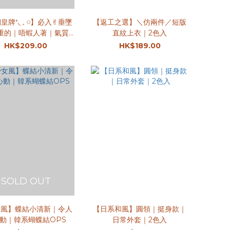
牌⁺◟ 𓈒 𓏸】必入✌︎垂墜
【返工之選】＼仿兩件／短版
重的｜唔蝦人著｜氣質
直紋上衣｜2色入
OPS｜4色入
HK$209.00
HK$189.00
SOLD OUT
女風】蝶結小清新｜令人
【日系和風】圓領｜挺身款｜
動｜韓系蝴蝶結OPS
日常外套｜2色入