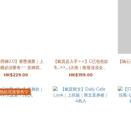
西褲2.0】垂墜感重｜上
【氣質必入手✧︎✧︎】C已包色款
【隨心
櫃必須要有.ᐟ.ᐟ 皇褲西褲
ჱ̒⸝⸝•̀֊•́⸝⸝)大推｜散發淡淡女人
2.0重磅回歸｜3色入
味｜顯瘦顯身材上衣｜3色入
HK$229.00
HK$199.00
熱款現貨發售♡