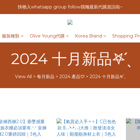
快啲入whatsapp group follow我哋最新代購資訊啦~
服裝種類
Olive Young代購
Korea Brand
Shopping Pr
2024 十月新品𖤐 ̖́
View All
>
每月新品
>
2024 產品♡
>
2024 十月新品𖤐 ̖́