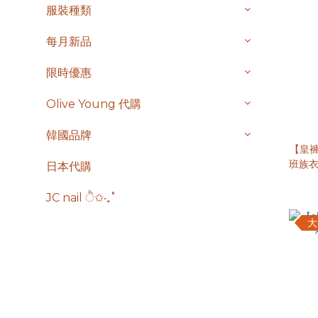
服裝種類
每月新品
限時優惠
Olive Young 代購
韓國品牌
【皇褲
班族衣
日本代購
JC nail ੈ✩‧₊˚
大