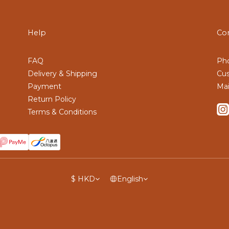
Help
Co
FAQ
Pho
Delivery & Shipping
Cus
Payment
Mai
Return Policy
Terms & Conditions
$
HKD
English