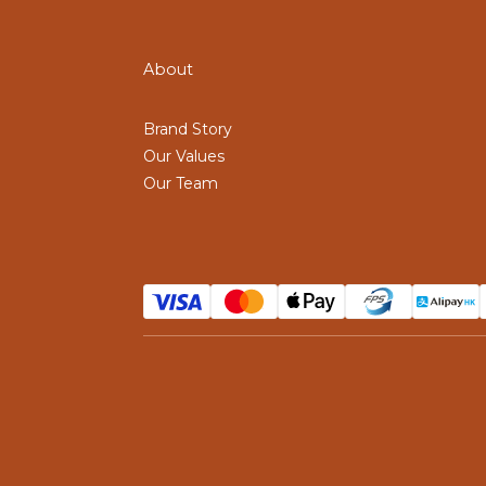
About
Brand Story
Our Values
Our Team