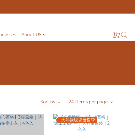
ocess
About US
Sort by
24 Items per page
大熱款現貨發售♡