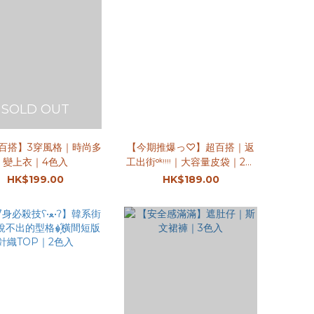
SOLD OUT
百搭】3穿風格｜時尚多
【今期推爆っ♡】超百搭｜返
變上衣｜4色入
工出街ᵒᵏᵎᵎᵎᵎ｜大容量皮袋｜2色
入
HK$199.00
HK$189.00