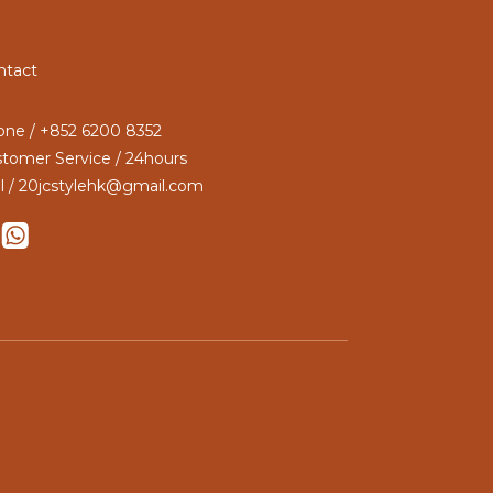
ntact
ne / +852 6200 8352
tomer Service / 24hours
l / 20jcstylehk@gmail.com