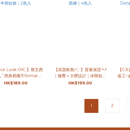
ice Look OK ̖́-】斯文西
【高質軟熟ෆ ̖́- ​​​】質量保證 •̀֊•́
【C大推.
₊˚滑身易襯不formal 半
｜修臀＋大髀設計｜休閑短西
返工~必
褶短裙｜2色入
褲｜4色入
HK$189.00
HK$199.00
1
2