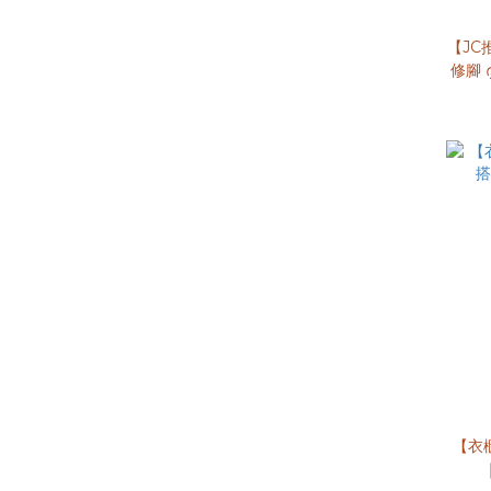
【JC
修腳 
【衣