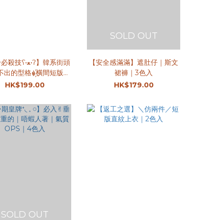
SOLD OUT
ʕ•ﻌ•ʔ】韓系街頭
【安全感滿滿】遮肚仔｜斯文
不出的型格๑҉橫間短版針
裙褲｜3色入
織TOP｜2色入
HK$199.00
HK$179.00
SOLD OUT