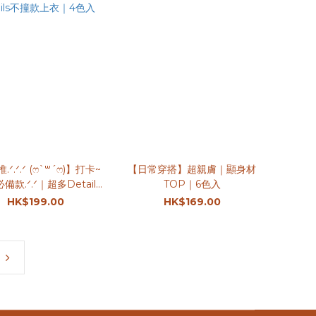
ᐟ.ᐟ.ᐟ (ෆ`꒳´ෆ)】打卡~
【日常穿搭】超親膚｜顯身材
備款.ᐟ.ᐟ｜超多Details
TOP｜6色入
不撞款上衣｜4色入
HK$199.00
HK$169.00