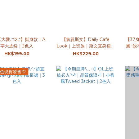
C大愛₊⁺♡₊⁺】挺身款｜A
【氣質斯文】Daily Cafe
【37身必殺技
字大皮袋｜3色入
Look｜上班族｜斯文直身裙｜
風~說
4色入
HK$199.00
HK$229.00
色現貨發售♡