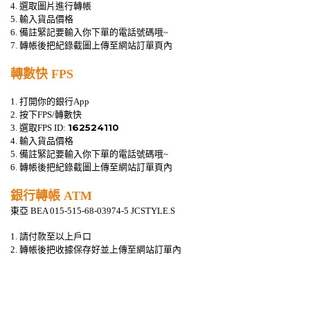
4.
選取圖片進行轉帳
5.
輸入貨品價格
​6.
備註緊記要輸入你下單的電話號碼哦
~
7.
轉帳後把紀錄截圖上傳至網站訂單頁內
轉數快
FPS
1.
打開你的銀行
App
2.
按下
FPS/
轉數快
162524110
3.
選取
FPS ID:
4.
輸入貨品價格
5.
備註緊記要輸入你下單的電話號碼哦
~
​6.
轉帳後把紀錄截圖上傳至網站訂單頁內
銀行轉帳
ATM
東亞
BEA 015-515-68-03974-5 JCSTYLE.S
1.
請付款至以上戶口
2. 轉帳後把收據保存好並上傳至網站訂單內