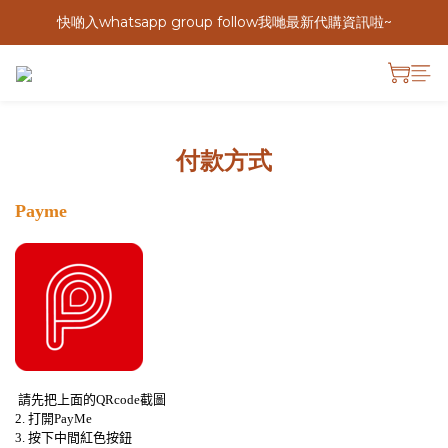
快啲入whatsapp group follow我哋最新代購資訊啦~
付款方式
Payme
請先把上面的
QRcode
截圖
2.
打開
PayMe
3.
按下中間紅色按鈕