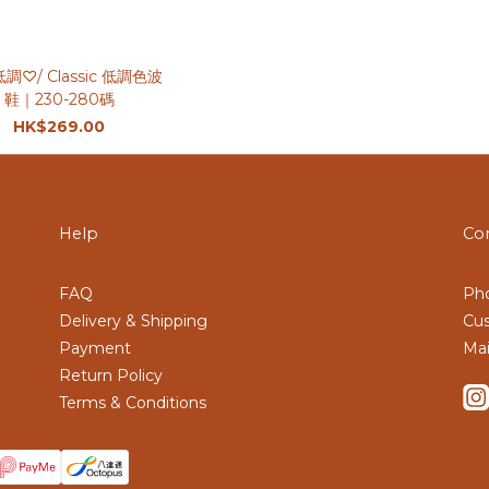
調♡/ Classic 低調色波
鞋｜230-280碼
HK$269.00
Help
Co
FAQ
Pho
Delivery & Shipping
Cus
Payment
Mai
Return Policy
Terms & Conditions