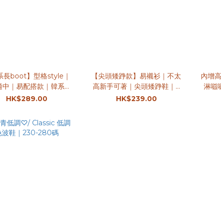
長boot】型格style｜
【尖頭矮踭款】易襯衫｜不太
內增高5c
適中｜易配搭款｜韓系長
高新手可著｜尖頭矮踭鞋｜4
淋嗞嗞
boot
色入
HK$289.00
HK$239.00