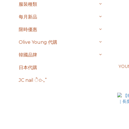
服裝種類
每月新品
限時優惠
Olive Young 代購
韓國品牌
YOU
日本代購
JC nail ੈ✩‧₊˚