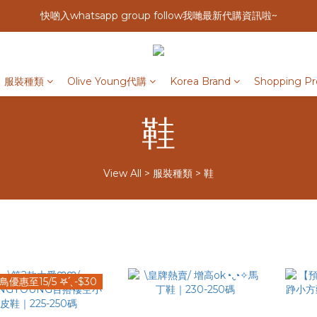
快啲入whatsapp group follow我哋最新代購資訊啦~
服裝種類
Olive Young代購
Korea Brand
Shopping Pr
鞋
View All
>
服裝種類
>
鞋
鳥優惠至15/5 𖤐 ̖́ -$30