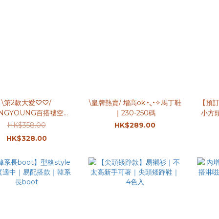
\第2款大愛♡♡/
\皇牌熱賣/ 增高ok◔.̮◔✧馬丁鞋
【預訂
NGYOUNG百搭褸空小
｜230-250碼
小方頭
皮鞋｜225-250碼
HK$358.00
HK$289.00
HK$328.00