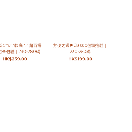
m.ᐟ.ᐟ軟底.ᐟ.ᐟ 超百搭
方便之選⚑Classic包頭拖鞋｜
全包鞋｜230-280碼
230-250碼
HK$239.00
HK$199.00