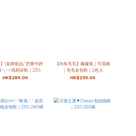
】\皇牌新品/ 芭蕾中踭
【內有毛毛】橡膠底｜可屈曲
◔.̮◔✧瑪莉珍鞋｜230-
｜毛毛全包鞋｜2色入
250碼
HK$289.00
HK$239.00