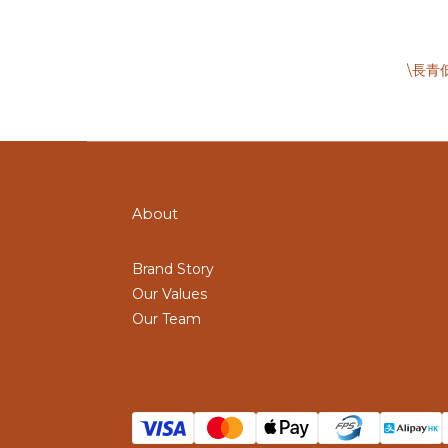
\長青低
About
Brand Story
Our Values
Our Team