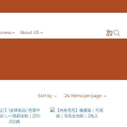
ocess
About US
Sort by
24 Items per page