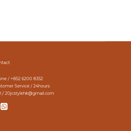
ntact
ne / +852 6200 8352
tomer Service / 24hours
l / 20jcstylehk@gmail.com