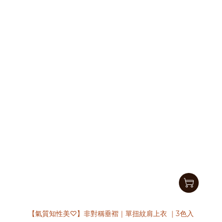
【氣質知性美♡】非對稱垂褶｜單扭紋肩上衣 ｜3色入