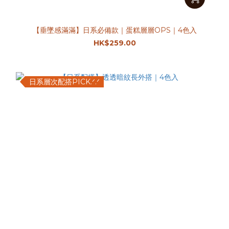
【垂墜感滿滿】日系必備款｜蛋糕層層OPS｜4色入
HK$259.00
日系層次配搭PICK.ᐟ.ᐟ