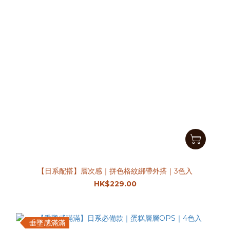
【日系配搭】層次感｜拼色格紋綁帶外搭｜3色入
HK$229.00
垂墜感滿滿