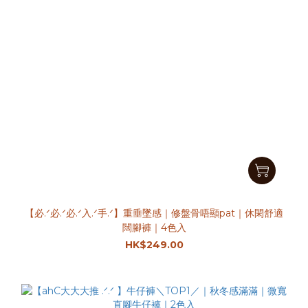
【必.ᐟ必.ᐟ必.ᐟ入.ᐟ手.ᐟ】重垂墜感｜修盤骨唔顯pat｜休閑舒適
闊腳褲｜4色入
HK$249.00