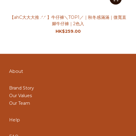
【ahC大大大推 .ᐟ.ᐟ 】牛仔褲＼TOP1／｜秋冬感滿滿｜微寬直
腳牛仔褲｜2色入
HK$259.00
About
Brand Story
Our Values
Our Team
Help