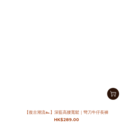
【復古潮流๛】深藍高腰寬鬆｜彎刀牛仔長褲
HK$289.00