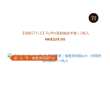
【清新STYLE】Ruffle蛋糕格紋半裙｜3色入
HK$229.00
必.ᐟ入.ᐟ手.ᐟ 修盤骨唔顯Pat