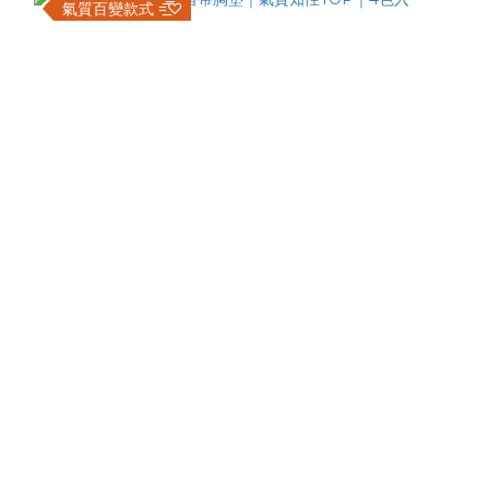
氣質百變款式 =͟͟͞͞♡