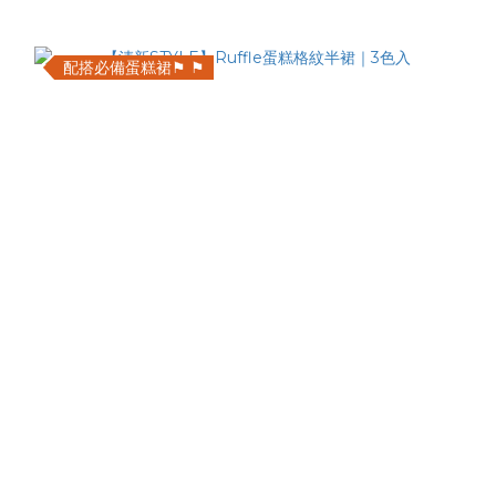
配搭必備蛋糕裙⚑ ⚑