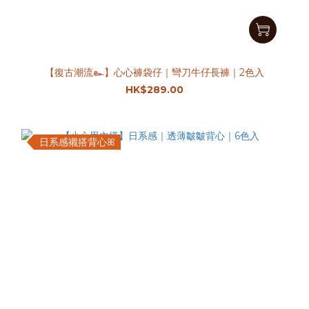
【復古潮流๛】心心褲袋仔｜彎刀牛仔長褲｜2色入
HK$289.00
日系感襯搭背心ꕤ