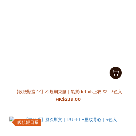
【收腰顯瘦.ᐟ.ᐟ】不規則束腰｜氣質details上衣 ♡｜3色入
HK$239.00
靚靚輕日系