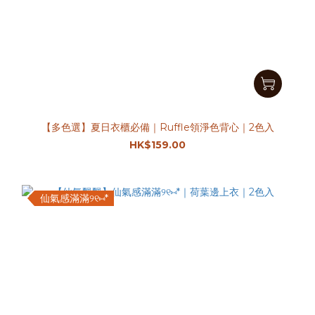
【多色選】夏日衣櫃必備｜Ruffle領淨色背心｜2色入
HK$159.00
仙氣感滿滿୨୧⑅︎*