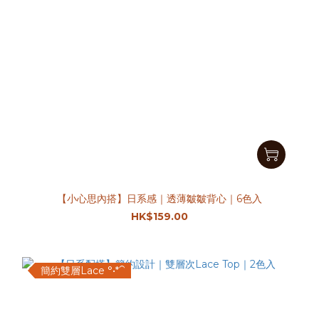
【小心思內搭】日系感｜透薄皺皺背心｜6色入
HK$159.00
簡約雙層Lace °•*⁀