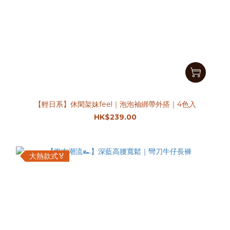
【輕日系】休閑架妹feel｜泡泡袖綁帶外搭｜4色入
HK$239.00
大熱款式🏅