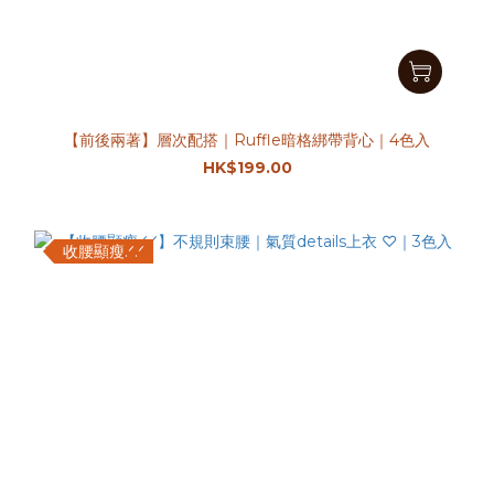
【前後兩著】層次配搭｜Ruffle暗格綁帶背心｜4色入
HK$199.00
收腰顯瘦.ᐟ.ᐟ