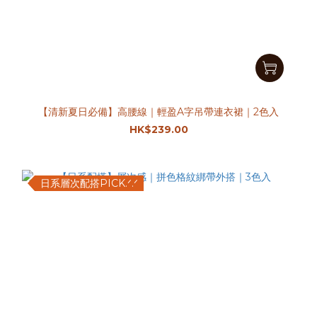
【清新夏日必備】高腰線｜輕盈A字吊帶連衣裙｜2色入
HK$239.00
日系層次配搭PICK.ᐟ.ᐟ