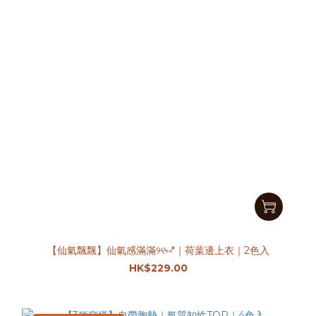
【仙氣飄飄】仙氣感滿滿୨୧⑅︎*｜荷葉邊上衣｜2色入
HK$229.00