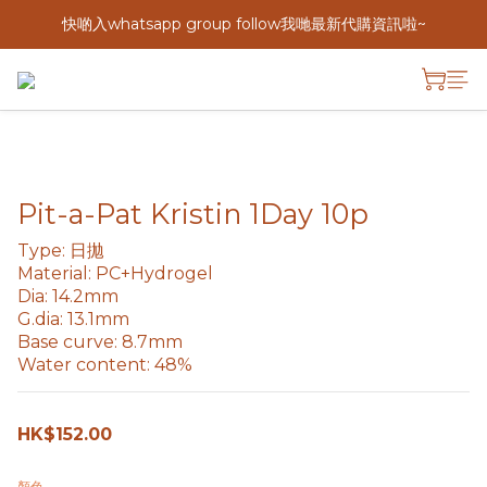
快啲入whatsapp group follow我哋最新代購資訊啦~
Pit-a-Pat Kristin 1Day 10p
Type: 日拋
Material: PC+Hydrogel
Dia: 14.2mm
G.dia: 13.1mm
Base curve: 8.7mm
Water content: 48%
HK$152.00
顏色