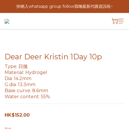
快啲入whatsapp group follow我哋最新代購資訊啦~
Dear Deer Kristin 1Day 10p
Type: 日拋
Material: Hydrogel
Dia: 14.2mm
G.dia: 13.3mm
Base curve: 8.6mm
Water content: 55%
HK$152.00
顏色