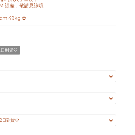
3CM 誤差，敬請見諒哦
5cm 49kg ✿
12日到貨♡