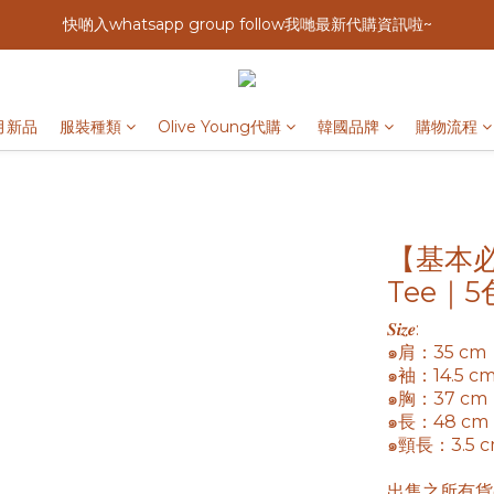
快啲入whatsapp group follow我哋最新代購資訊啦~
月新品
服裝種類
Olive Young代購
韓國品牌
購物流程
【基本
Tee｜
𝑺𝒊𝒛𝒆: 
๑肩：35 cm
๑袖：14.5 c
๑胸：37 cm
๑長：48 cm
๑頸長：3.5 
出售之所有貨