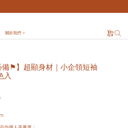
關於我們
必備⚑】超顯身材｜小企領短袖
5色入
m
cm
品均用人手量度； 