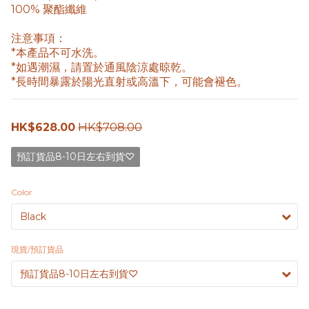
100% 聚酯纖維
注意事項：
*本產品不可水洗。
*如遇潮濕，請置於通風陰涼處晾乾。
*長時間暴露於陽光直射或高溫下，可能會褪色。
HK$708.00
HK$628.00
預訂貨品8-10日左右到貨♡
Color
現貨/預訂貨品