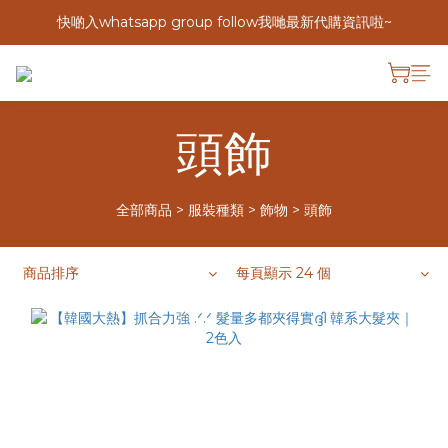
快啲入whatsapp group follow我哋最新代購資訊啦~
頭飾
全部商品
>
服裝種類
>
飾物
>
頭飾
商品排序
每頁顯示 24 個