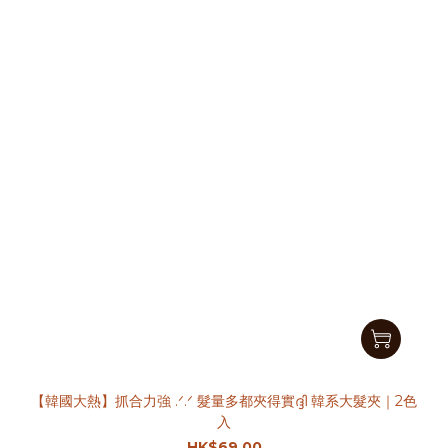
【韓國大熱】抓合力強 .ᐟ.ᐟ 髮量多都夾得實ദ്ദി 韓系大髮夾｜2色
入
HK$69.00