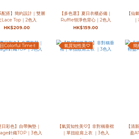
系配搭】簡約設計｜雙層
【多色選】夏日衣櫃必備｜
【仙氣
次Lace Top｜2色入
Ruffle領淨色背心｜2色入
｜
HK$209.00
HK$159.00
日Colorful Time✌︎
氣質知性美♡
簡
夏日彩色】自帶胸墊｜
【氣質知性美♡】非對稱垂褶
【清
ntage針織TOP｜3色入
｜單扭紋肩上衣 ｜3色入
盈A