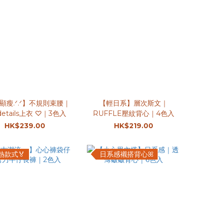
顯瘦.ᐟ.ᐟ】不規則束腰｜
【輕日系】層次斯文｜
etails上衣 ♡｜3色入
RUFFLE壓紋背心｜4色入
HK$239.00
HK$219.00
熱款式🏅
日系感襯搭背心ꕤ