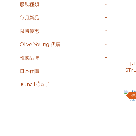
服裝種類
每月新品
限時優惠
Olive Young 代購
韓國品牌
【a
ST
日本代購
JC nail ੈ✩‧₊˚
休