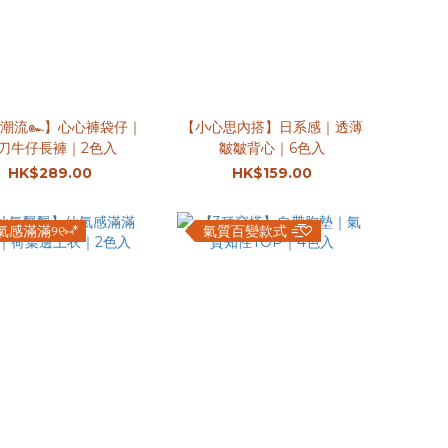
古潮流๛】心心褲袋仔｜
【小心思內搭】日系感｜透薄
刀牛仔長褲｜2色入
皺皺背心｜6色入
HK$289.00
HK$159.00
氣感滿滿୨୧⑅︎*
氣質百變款式 =͟͟͞͞♡