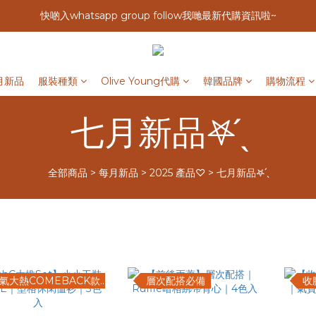
快啲入whatsapp group follow我哋最新代購資訊啦~
月新品
服裝種類
Olive Young代購
韓國品牌
購物流程
七月新品𖤐 ̖́
全部商品
>
每月新品
>
2025 產品♡
>
七月新品𖤐 ̖́
人氣大熱COMEBACK款•̀֊•́
層次配搭必備
收腰