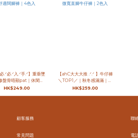
必.ᐟ必.ᐟ入.ᐟ手.ᐟ】重垂墜
【ahC大大大推 .ᐟ.ᐟ 】牛仔褲
修盤骨唔顯pat｜休閑舒
＼TOP1／｜秋冬感滿滿｜微
適闊腳褲｜4色入
寬直腳牛仔褲｜2色入
HK$249.00
HK$259.00
顧客服務
聯
常見問題
電話 