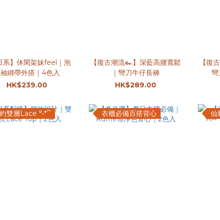
系】休閑架妹feel｜泡
【復古潮流๛】深藍高腰寬鬆
【復
袖綁帶外搭｜4色入
｜彎刀牛仔長褲
彎
HK$239.00
HK$289.00
約雙層Lace °•*⁀
衣櫃必備百搭背心
仙