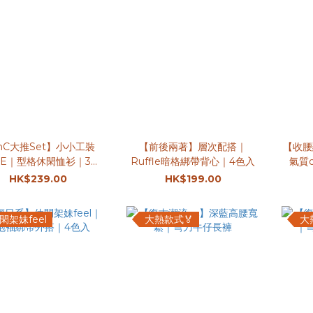
hC大推Set】小小工裝
【前後兩著】層次配搭｜
【收腰
YLE｜型格休閑恤衫｜3色
Ruffle暗格綁帶背心｜4色入
氣質d
入
HK$239.00
HK$199.00
閑架妹feel
大熱款式🏅
大