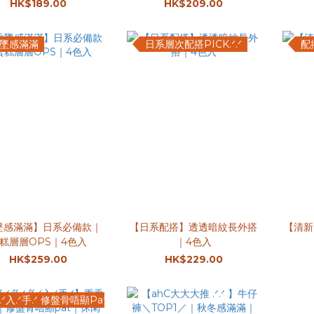
HK$189.00
HK$209.00
墜感滿滿
日系層次配搭PICK.ᐟ.ᐟ
配
墜感滿滿】日系必備款｜
【日系配搭】透透暗紋長外搭
【清新S
糕層層OPS｜4色入
｜4色入
HK$259.00
HK$229.00
.ᐟ入.ᐟ手.ᐟ 修盤骨唔顯Pat