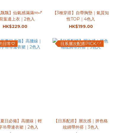
飄飄】仙氣感滿滿୨୧⑅︎*
【3種穿搭】自帶胸墊｜氣質知
荷葉邊上衣｜2色入
性TOP｜4色入
HK$229.00
HK$199.00
約日常♡
日系層次配搭PICK.ᐟ.ᐟ
新夏日必備】高腰線｜輕
【日系配搭】層次感｜拼色格
字吊帶連衣裙｜2色入
紋綁帶外搭｜3色入