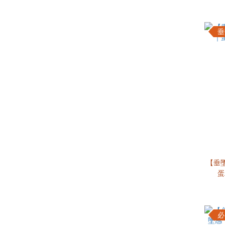
垂
【垂
蛋
必