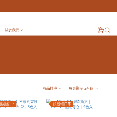
關於我們
商品排序
每頁顯示 24 個
顯瘦.ᐟ.ᐟ
靚靚輕日系