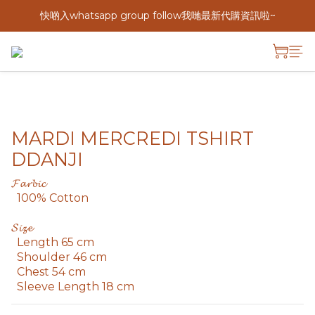
快啲入whatsapp group follow我哋最新代購資訊啦~
MARDI MERCREDI TSHIRT
DDANJI
𝓕𝓪𝓻𝓫𝓲𝓬
  100% Cotton
𝓢𝓲𝔃𝓮
  Length 65 cm
  Shoulder 46 cm
  Chest 54 cm
  Sleeve Length 18 cm