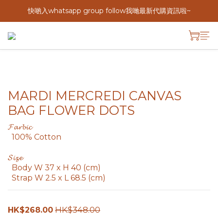
快啲入whatsapp group follow我哋最新代購資訊啦~
MARDI MERCREDI CANVAS
BAG FLOWER DOTS
𝓕𝓪𝓻𝓫𝓲𝓬
  100% Cotton
𝓢𝓲𝔃𝓮
  Body W 37 x H 40 (cm)
  Strap W 2.5 x L 68.5 (cm)
HK$348.00
HK$268.00