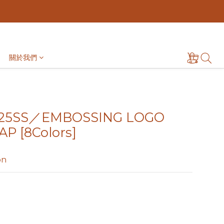
關於我們
25SS／EMBOSSING LOGO
P [8Colors]
on