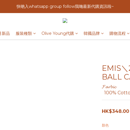
快啲入whatsapp group follow我哋最新代購資訊啦~
月新品
服裝種類
Olive Young代購
韓國品牌
購物流程
EMIS＼
BALL CA
𝓕𝓪𝓻𝓫𝓲𝓬
  100% Cott
HK$348.00
顏色