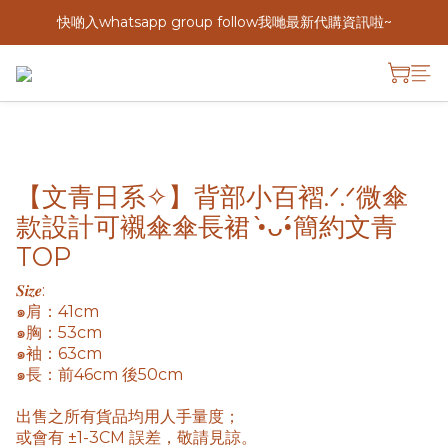
快啲入whatsapp group follow我哋最新代購資訊啦~
【文青日系✧】背部小百褶.ᐟ.ᐟ微傘
款設計可襯傘傘長裙 •̀ᴗ•́簡約文青
TOP
𝑺𝒊𝒛𝒆: 
๑肩：41cm
๑胸：53cm
๑袖：63cm 
๑長：前46cm 後50cm
出售之所有貨品均用人手量度； 
或會有 ±1-3CM 誤差，敬請見諒。