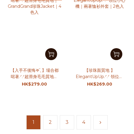
【入手不後悔𖤐 ̖́ 】場合都
【珍珠面質地 】
啱著.ᐟ.ᐟ超滑身毛毛質地｜
ElegantUpUp.ᐟ.ᐟ 領位小
GrandGrand珍珠Jacket
心機｜兩著恤衫外套｜2色
HK$279.00
HK$269.00
｜4色入
入
1
2
3
4