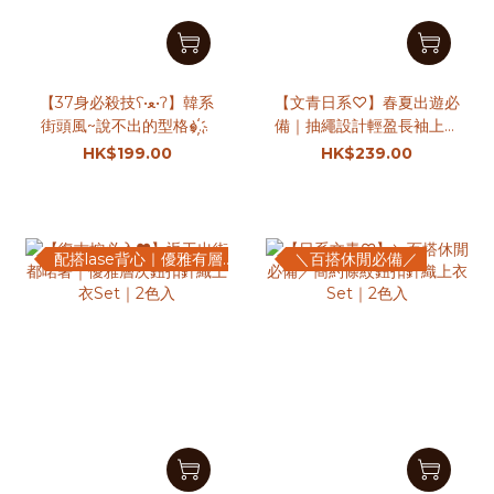
【37身必殺技ʕ•ﻌ•ʔ】韓系
【文青日系♡】春夏出遊必
街頭風~說不出的型格๑҉橫
備｜抽繩設計輕盈長袖上衣
間短版針織TOP｜2色入
Set ｜3色入
HK$199.00
HK$239.00
配搭lase背心｜優雅有層次
＼百搭休閒必備／