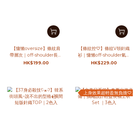
【慵懶oversize】條紋肩
【條紋控♡】條紋V領針織
帶層次｜off-shoulder長袖
衫｜慵懶off-shoulder氣質
衛衣｜3色入
外搭｜4色入
HK$199.00
HK$229.00
上身效果超輕盈無負擔♡♡