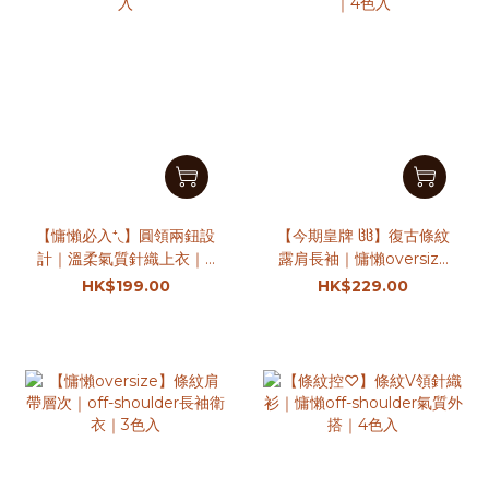
【慵懶必入⁺◟】圓領兩鈕設
【今期皇牌 ჱ̒ჱ̒】復古條紋
計｜溫柔氣質針織上衣｜6
露肩長袖｜慵懶oversize
色入
上衣｜4色入
HK$199.00
HK$229.00