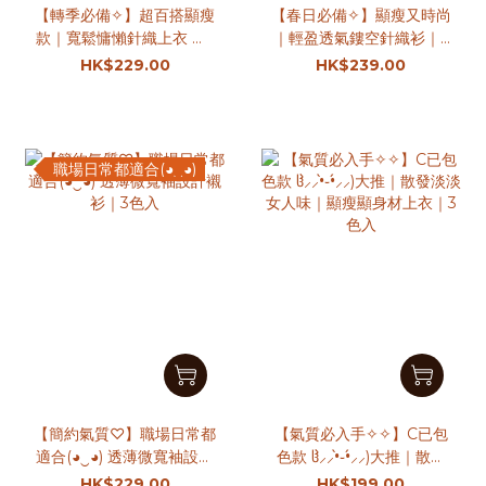
【轉季必備✧】超百搭顯瘦
【春日必備✧】顯瘦又時尚
款｜寬鬆慵懶針織上衣 ｜5
｜輕盈透氣鏤空針織衫｜2
色入
色入
HK$229.00
HK$239.00
職場日常都適合(◕‿◕)
【簡約氣質♡】職場日常都
【氣質必入手✧︎✧︎】C已包
適合(◕‿◕) 透薄微寬袖設計
色款 ჱ̒⸝⸝•̀֊•́⸝⸝)大推｜散發
襯衫｜3色入
淡淡女人味｜顯瘦顯身材上
HK$229.00
HK$199.00