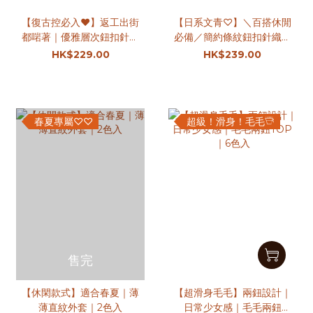
【復古控必入♥】返工出街
【日系文青♡】＼百搭休閒
都啱著｜優雅層次鈕扣針織
必備／簡約條紋鈕扣針織上
上衣Set｜2色入
衣Set｜2色入
HK$229.00
HK$239.00
春夏專屬♡♡
超級！滑身！毛毛𓇥
售完
【休閑款式】適合春夏｜薄
【超滑身毛毛】兩鈕設計｜
薄直紋外套｜2色入
日常少女感｜毛毛兩鈕