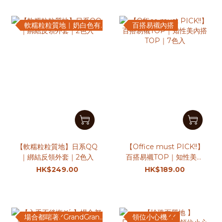
軟糯粒粒質地｜奶白色有現貨♡
百搭易襯內搭
【軟糯粒粒質地】日系QQ
【Office must PICK!!】
｜綁結反領外套｜2色入
百搭易襯TOP｜知性美內
搭TOP｜7色入
HK$249.00
HK$189.00
場合都啱著.ᐟGrandGrand的~
領位小心機.ᐟ.ᐟ