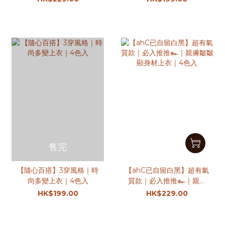
衣｜3色入
售完
【隨心百搭】3穿風格｜時
【ahC已自留白黑】超有氣
尚多變上衣｜4色入
質款｜必入推推๛｜親膚
皺皺顯身材上衣｜4色入
HK$199.00
HK$229.00