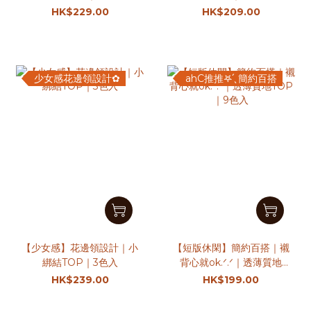
TOP｜6色入
HK$229.00
HK$209.00
少女感花邊領設計✿
ahC推推𖤐 ̖́ 簡約百搭
【少女感】花邊領設計｜小
【短版休閑】簡約百搭｜襯
綁結TOP｜3色入
背心就ok.ᐟ.ᐟ｜透薄質地
TOP｜9色入
HK$239.00
HK$199.00