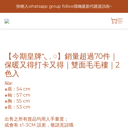
快啲入whatsapp group follow我哋最新代購資訊啦~
【今期皇牌⁺◟ 𓈒 𓏸】銷量超過70件｜
保暖又得打卡又得｜雙面毛毛褸｜2
色入
𝑺𝒊𝒛𝒆: 
๑肩：54 cm
๑袖：57 cm
๑胸：55 cm
๑長：53 cm
出售之所有貨品均用人手量度； 
或會有 ±1-3CM 誤差，敬請見諒哦