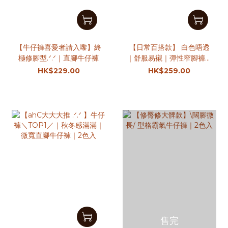
【牛仔褲喜愛者請入嚟】終
【日常百搭款】 白色唔透
極修腳型‎.ᐟ.ᐟ｜直腳牛仔褲
｜舒服易襯｜彈性窄腳褲｜
2色入
HK$229.00
HK$259.00
售完