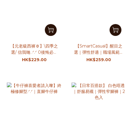
【元老級西褲˙Ⱉ˙】\四季之
【SmartCasual】醒目之
選/ 信我哋 .ᐟ.ᐟ 0後悔必入
選｜彈性舒適｜職場風範煙
款.ᐟ.ᐟ ｜5色入
管褲｜3色入
HK$229.00
HK$259.00