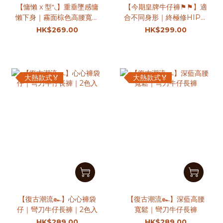
【慵懶 x 型⁺◟】重垂墜感慵
【今期皇牌牛仔褲⚑⚑】適
懶下身｜霧面棕色高腰寬西
合不同身形｜終極修HIP變
褲
長腿｜闊腳牛仔褲
HK$269.00
HK$299.00
大熱款式🏅
大熱款式🏅
【復古潮流๛】心心褲袋
【復古潮流๛】深藍高腰
仔｜彎刀牛仔長褲｜2色入
寬鬆｜彎刀牛仔長褲
HK$289.00
HK$289.00