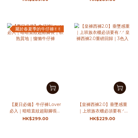
屬於春夏季的牛仔褲✌︎✌︎
【夏日必備】牛仔褲Lover
【皇褲西褲2.0】垂墜感重
必入｜暗暗直紋超顯腳長｜
｜上班族衣櫃必須要有.ᐟ.ᐟ
軟熟質地｜慵懶牛仔褲
皇褲西褲2.0重磅回歸｜3
HK$299.00
HK$229.00
色入