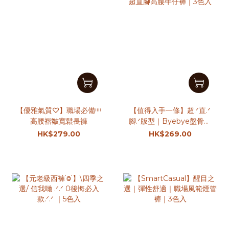
【優雅氣質♡】職場必備ᵎᵎᵎᵎ
【值得入手一條】超.ᐟ直.ᐟ
高腰褶皺寬鬆長褲
腳.ᐟ版型｜Byebye盤骨位
｜超直腳高腰牛仔褲｜3色
HK$279.00
HK$269.00
入