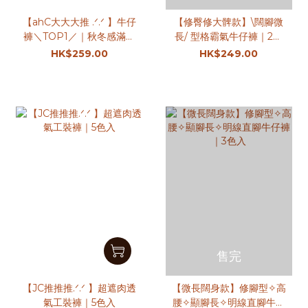
【ahC大大大推 .ᐟ.ᐟ 】牛仔
【修臀修大髀款】\闊腳微
褲＼TOP1／｜秋冬感滿滿
長/ 型格霸氣牛仔褲｜2色
｜微寬直腳牛仔褲｜2色入
入
HK$259.00
HK$249.00
售完
【JC推推推.ᐟ.ᐟ 】超遮肉透
【微長闊身款】修腳型✧高
氣工裝褲｜5色入
腰✧顯腳長✧明線直腳牛仔