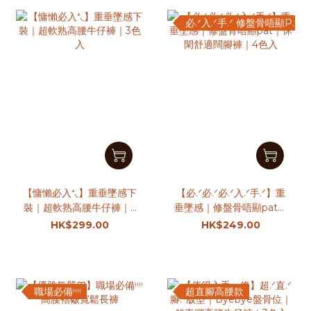
必.ᐟ入.ᐟ手.ᐟ 修盤骨唔顯Pat
【慵懶必入⁺◟】重垂墜感下
【必.ᐟ必.ᐟ必.ᐟ入.ᐟ手.ᐟ】重
裝｜超軟熟高腰牛仔褲｜3
垂墜感｜修盤骨唔顯pat｜
色入
休閑舒適闊腳褲｜4色入
HK$299.00
HK$249.00
職場必備ᵎᵎᵎᵎ
超直腳高腰款