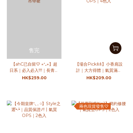
售完
【ahC已自留♡ ⋆⁺₊⋆】超
【場合Pick𖠋𖠋】小香肩設
日系｜必入必入!!!!｜長青格
計｜大方得體｜氣質滿滿
紋吊帶裙
OPS｜4色入
HK$259.00
HK$209.00
兩色現貨發售♡