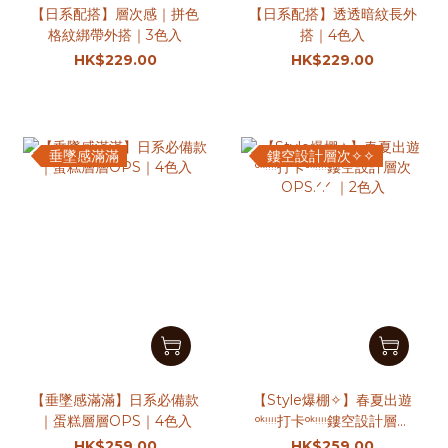
【日系配搭】層次感｜拼色
【日系配搭】透透暗紋長外
格紋綁帶外搭｜3色入
搭｜4色入
HK$229.00
HK$229.00
垂墜感滿滿
鏤空設計層次✧︎✧︎
【垂墜感滿滿】日系必備款
【Style爆棚✧】春夏出遊
｜蛋糕層層OPS｜4色入
ᵒᵏᵎᵎᵎᵎ打卡ᵒᵏᵎᵎᵎᵎ鏤空設計層次
OPS.ᐟ.ᐟ ｜2色入
HK$259.00
HK$259.00