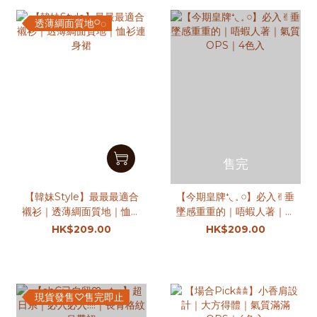
透薄綢面質地𓋪◌
售完
【韓妹Style】最最最適合
【今期皇牌⁺◟ 𓈒 𓏸】必入✌︎垂
襯衫｜透薄綢面質地｜恤衫
墜感重重的｜唔蝦人著｜氣
連身裙
質OPS｜4色入
HK$209.00
HK$209.00
現貨發售♡售完即止