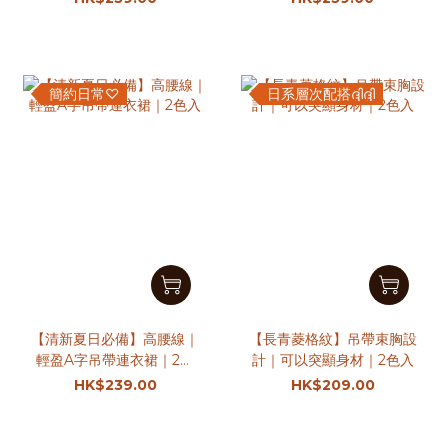
簡約日常♡
日系層次配搭ദ്ദിദ്ദി
【清新夏日必備】高腰線｜
【長青菱格紋】吊帶束胸設
輕盈A字吊帶連衣裙｜2色
計｜可以突顯身材｜2色入
入
HK$239.00
HK$209.00