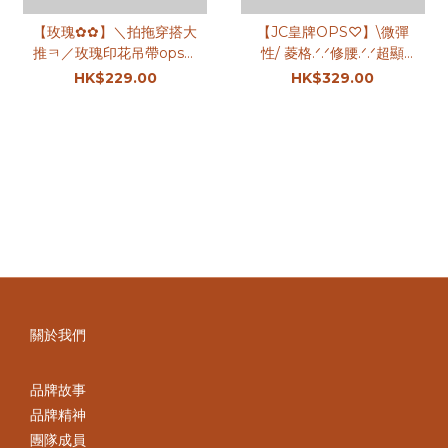
【玫瑰✿✿】＼拍拖穿搭大
【JC皇牌OPS♡】\微彈
推ㅋ／玫瑰印花吊帶ops｜
性/ 菱格.ᐟ.ᐟ修腰.ᐟ.ᐟ超顯
兩色入
瘦.ᐟ.ᐟ氣質格仔吊帶ops｜2
HK$229.00
HK$329.00
色入
關於我們
品牌故事
品牌精神
團隊成員