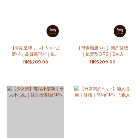
【今期皇牌⁺◟ 𓈒 𓏸】Style之
【視覺顯瘦No1】簡約修腰
選•̀֊•́｜品質保證ﾉ!!｜氣質
｜氣質型OPS｜2色入
OPS｜2色入
HK$289.00
HK$209.00