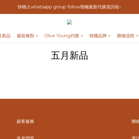
快啲入whatsapp group follow我哋最新代購資訊啦~
月新品
服裝種類
Olive Young代購
韓國品牌
購物流程
五月新品
顧客服務
聯
常見問題
電話 