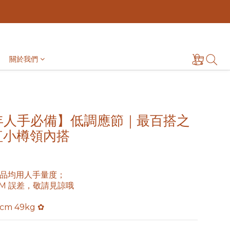
關於我們
新年人手必備】低調應節｜最百搭之
紅小樽領內搭
品均用人手量度； 
3CM 誤差，敬請見諒哦
5cm 49kg ✿