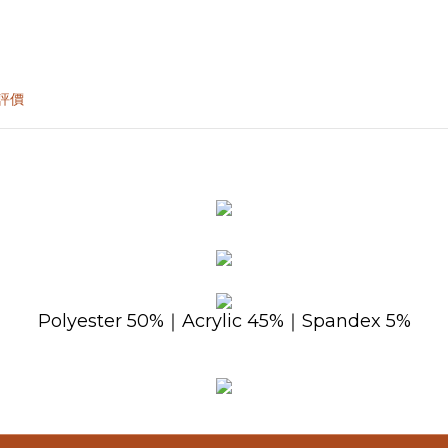
評價
Polyester 50%｜Acrylic 45%｜Spandex 5%