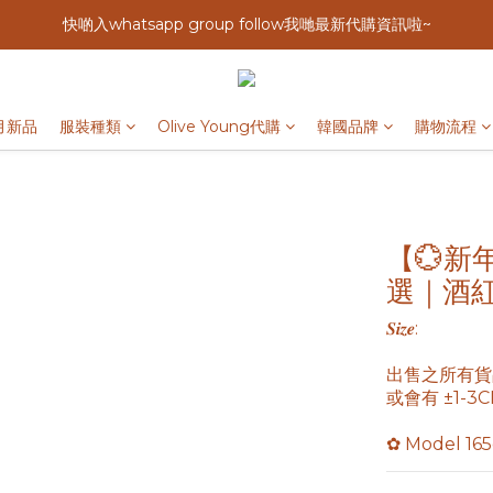
快啲入whatsapp group follow我哋最新代購資訊啦~
月新品
服裝種類
Olive Young代購
韓國品牌
購物流程
【💮
選｜酒
𝑺𝒊𝒛𝒆: 
出售之所有貨
或會有 ±1-
✿ Model 16