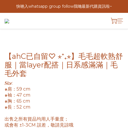
快啲入whatsapp group follow我哋最新代購資訊啦~
【ahC已自留♡ ⋆⁺₊⋆】毛毛超軟熟舒
服｜當layer配搭｜日系感滿滿｜毛
毛外套
𝑺𝒊𝒛𝒆: 
๑肩：59 cm
๑袖：47 cm
๑胸：65 cm
๑長：52 cm
出售之所有貨品均用人手量度； 
或會有 ±1-3CM 誤差，敬請見諒哦