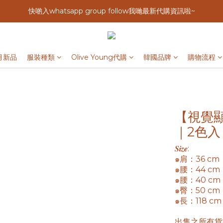
快啲入whatsapp group follow我哋最新代購資訊啦~
月新品
服裝種類
Olive Young代購
韓國品牌
購物流程
【視覺顯
｜2色入
𝑺𝒊𝒛𝒆: 
๑肩：36 cm
๑腰：44 cm
๑腰：40 cm
๑臀：50 cm
๑長：118 cm
出售之所有貨