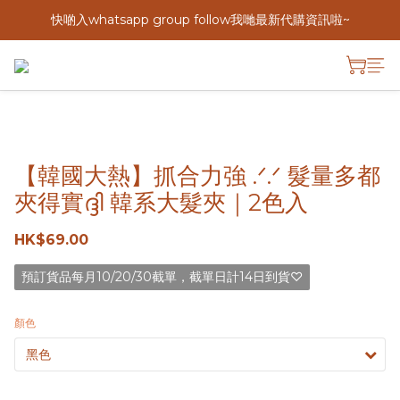
快啲入whatsapp group follow我哋最新代購資訊啦~
【韓國大熱】抓合力強 .ᐟ.ᐟ 髮量多都
夾得實ദ്ദി 韓系大髮夾｜2色入
HK$69.00
預訂貨品每月10/20/30截單，截單日計14日到貨♡
顏色