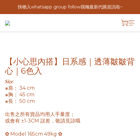
快啲入whatsapp group follow我哋最新代購資訊啦~
【小心思內搭】日系感｜透薄皺皺背
心｜6色入
𝑺𝒊𝒛𝒆: 
๑肩： 34 cm
๑胸： 45 cm
๑長： 50 cm
出售之所有貨品均用人手量度； 
或會有 ±1-3CM 誤差，敬請見諒哦
✿ Model 165cm 49kg ✿