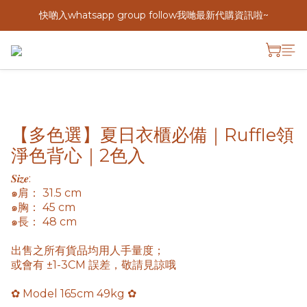
快啲入whatsapp group follow我哋最新代購資訊啦~
【多色選】夏日衣櫃必備｜Ruffle領
淨色背心｜2色入
𝑺𝒊𝒛𝒆: 
๑肩： 31.5 cm
๑胸： 45 cm
๑長： 48 cm
出售之所有貨品均用人手量度； 
或會有 ±1-3CM 誤差，敬請見諒哦
✿ Model 165cm 49kg ✿