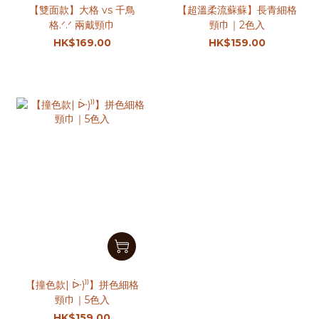
【雙面款】大格 vs 千鳥
【超溫柔流蘇蘇】長青細格
格.ᐟ.ᐟ 兩戴頸巾
頸巾｜2色入
HK$169.00
HK$159.00
【撞色款| ᐕ)⁾⁾】拼色細格
頸巾｜5色入
HK$159.00