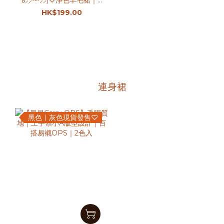
ჱ̒⸝⸝•̀֊•́⸝⸝)♡淨色羊毛裙｜2
色入
HK$199.00
連身裙
黑色｜灰色現貨發售♡