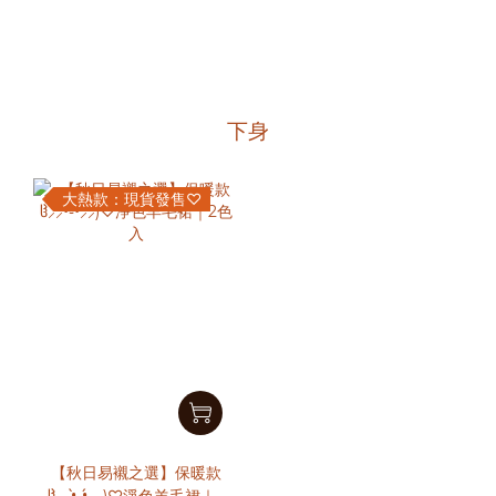
下身
大熱款：現貨發售♡
【秋日易襯之選】保暖款