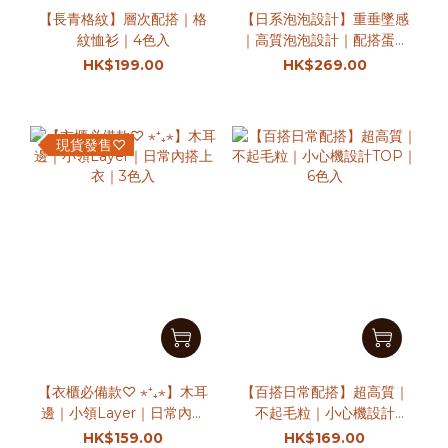
【長青格紋】層次配搭｜格
【日系泡泡設計】重垂墜感
紋恤衫｜4色入
｜高質泡泡設計｜配搭蛋糕
裙ദ്ദി ｜泡泡上衣｜2色入
HK$199.00
HK$269.00
現貨發售♡
【衣櫃必備款♡ ⋆⁺₊⋆】木耳
【百搭日常配搭】超高質｜
邊｜小領Layer｜日常內搭
不起毛粒｜小心機設計
上衣｜3色入
TOP｜6色入
HK$159.00
HK$169.00