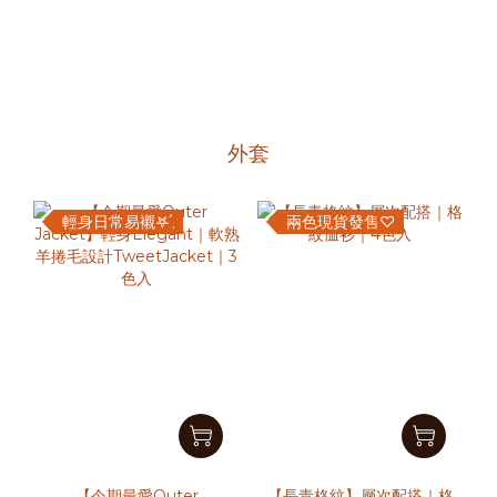
外套
輕身日常易襯𖤐 ̖́
兩色現貨發售♡
【今期最愛Outer
【長青格紋】層次配搭｜格