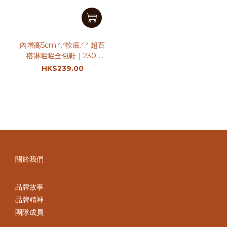
內增高5cm.ᐟ.ᐟ軟底.ᐟ.ᐟ 超百
搭淋嗞嗞全包鞋｜230-
280碼
HK$239.00
關於我們
品牌故事
品牌精神
團隊成員