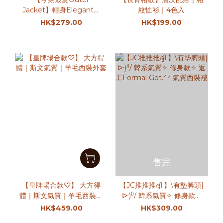
Jacket】輕身Elegant｜
紋恤衫｜4色入
軟熟羊捲毛設計
HK$279.00
HK$199.00
TweetJacket｜3色入
售完
【皇牌場合款♡】 大方得
【JC推推推ദ്ദി 】\有墊膊頭|
體｜斯文氣質｜羊毛西裝外
ᐕ)⁾⁾/ 韓系氣質✧ 修身款✧
套
返工Formal Got.ᐟ.ᐟ 氣質
HK$459.00
HK$309.00
西裝褸